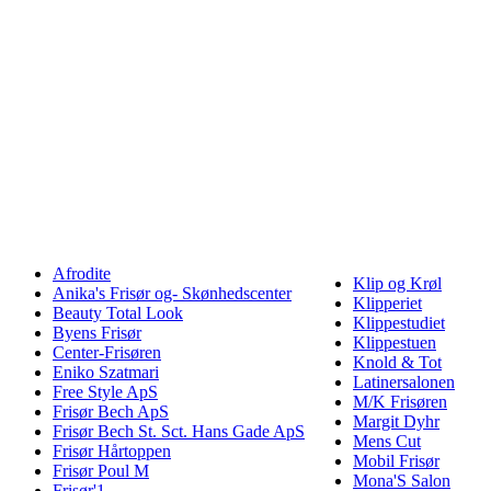
Afrodite
Klip og Krøl
Anika's Frisør og- Skønhedscenter
Klipperiet
Beauty Total Look
Klippestudiet
Byens Frisør
Klippestuen
Center-Frisøren
Knold & Tot
Eniko Szatmari
Latinersalonen
Free Style ApS
M/K Frisøren
Frisør Bech ApS
Margit Dyhr
Frisør Bech St. Sct. Hans Gade ApS
Mens Cut
Frisør Hårtoppen
Mobil Frisør
Frisør Poul M
Mona'S Salon
Frisør'1