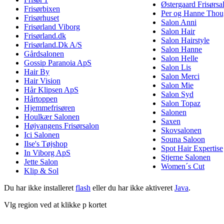
Østergaard Frisørsa
Frisørbixen
Per og Hanne Thou
Frisørhuset
Salon Anni
Frisørland Viborg
Salon Hair
Frisørland.dk
Salon Hairstyle
Frisørland.Dk A/S
Salon Hanne
Gårdsalonen
Salon Helle
Gossip Paranoia ApS
Salon Lis
Hair By
Salon Merci
Hair Vision
Salon Mie
Hår Klipsen ApS
Salon Syd
Hårtoppen
Salon Topaz
Hjemmefrisøren
Salonen
Houlkær Salonen
Saxen
Højvangens Frisørsalon
Skovsalonen
Ici Salonen
Souna Saloon
Ilse's Tøjshop
Spot Hair Expertise
In Viborg ApS
Stjerne Salonen
Jette Salon
Women´s Cut
Klip & Sol
Du har ikke installeret
flash
eller du har ikke aktiveret
Java
.
Vlg region ved at klikke p kortet