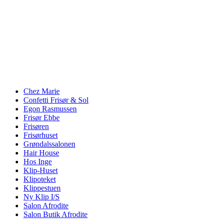
Chez Marie
Confetti Frisør & Sol
Egon Rasmussen
Frisør Ebbe
Frisøren
Frisørhuset
Grøndalssalonen
Hair House
Hos Inge
Klip-Huset
Klipoteket
Klippestuen
Ny Klip I/S
Salon Afrodite
Salon Butik Afrodite