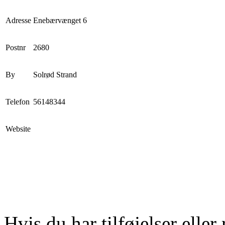
Adresse
Enebærvænget 6
Postnr
2680
By
Solrød Strand
Telefon
56148344
Website
Hvis du har tilføjelser eller 