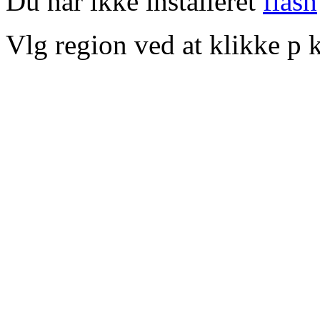
Du har ikke installeret
flash
Vlg region ved at klikke p k