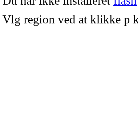
Du har ikke installeret
flash
Vlg region ved at klikke p k