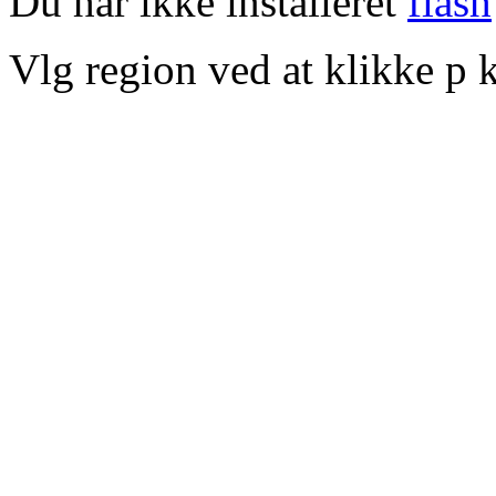
Du har ikke installeret
flash
Vlg region ved at klikke p k