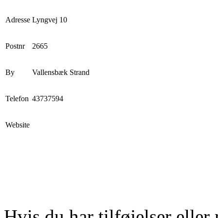
Adresse
Lyngvej 10
Postnr
2665
By
Vallensbæk Strand
Telefon
43737594
Website
Hvis du har tilføjelser eller 