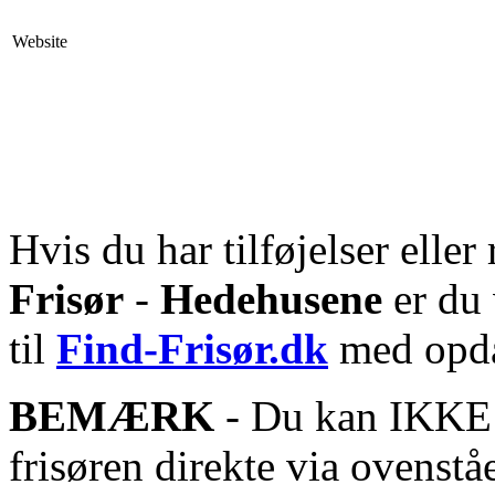
Website
Hvis du har tilføjelser eller 
Frisør
-
Hedehusene
er du 
til
Find-Frisør.dk
med opda
BEMÆRK
- Du kan IKKE s
frisøren direkte via ovenstå