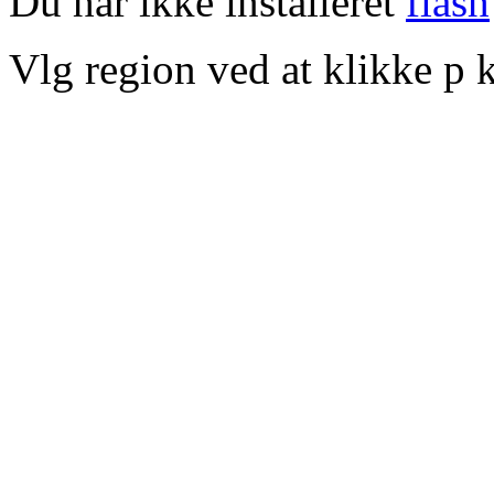
Du har ikke installeret
flash
Vlg region ved at klikke p k