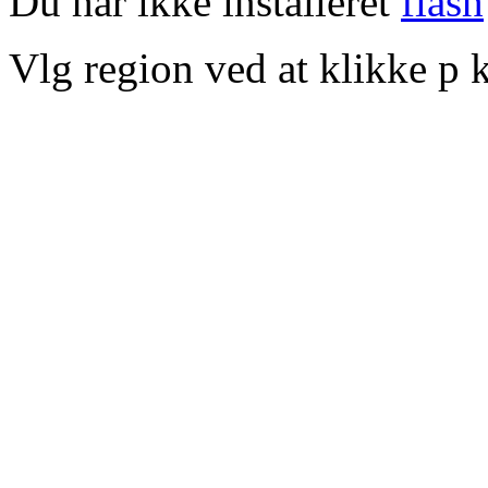
Du har ikke installeret
flash
Vlg region ved at klikke p k