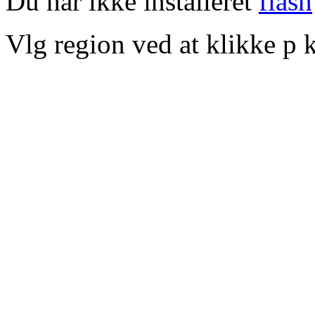
Du har ikke installeret
flash
Vlg region ved at klikke p k