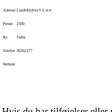
Adresse
Lundsfrydvej 9 A st tv
Postnr
2500
By
Valby
Telefon
36302277
Website
Hvis du har tilføjelser eller 