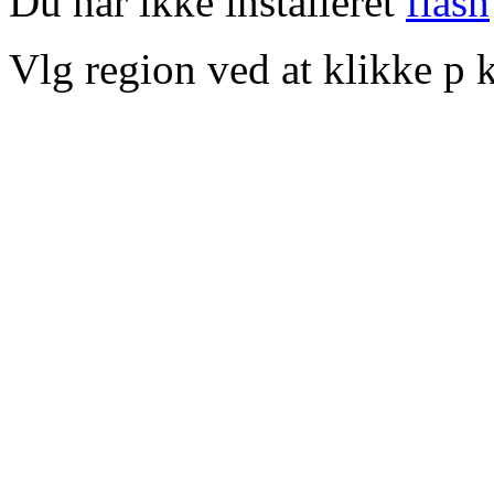
Du har ikke installeret
flash
Vlg region ved at klikke p k