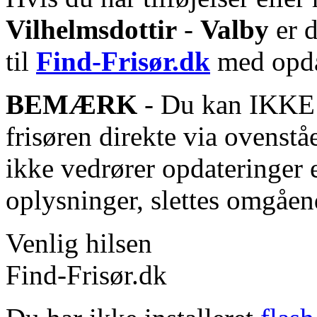
Vilhelmsdottir
-
Valby
er d
til
Find-Frisør.dk
med opda
BEMÆRK
- Du kan IKKE s
frisøren direkte via ovenstå
ikke vedrører opdateringer 
oplysninger, slettes omgåen
Venlig hilsen
Find-Frisør.dk