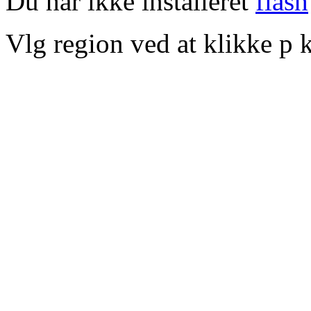
Du har ikke installeret
flash
Vlg region ved at klikke p k