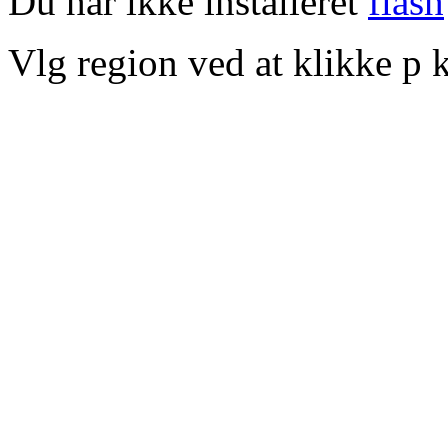
Du har ikke installeret
flash
Vlg region ved at klikke p k