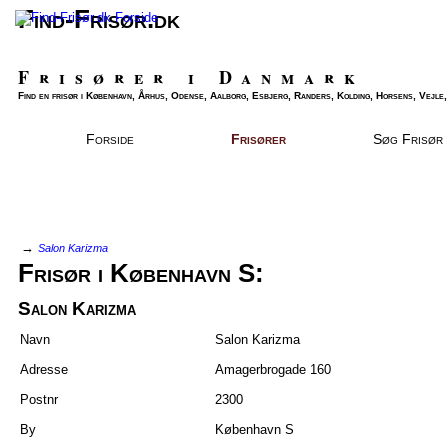
Find-Frisør.dk
Frisører i Danmark
Find en frisør i København, Århus, Odense, Aalborg, Esbjerg, Randers, Kolding, Horsens, Vejle, 
Forside
Frisører
Søg Frisør
→
Salon Karizma
Frisør i København S:
Salon Karizma
Navn
Salon Karizma
Adresse
Amagerbrogade 160
Postnr
2300
By
København S