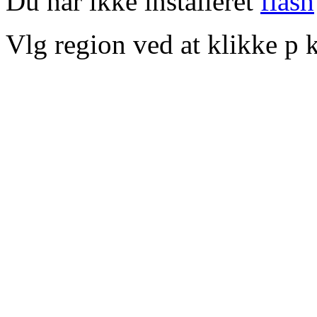
Du har ikke installeret
flash
Vlg region ved at klikke p k