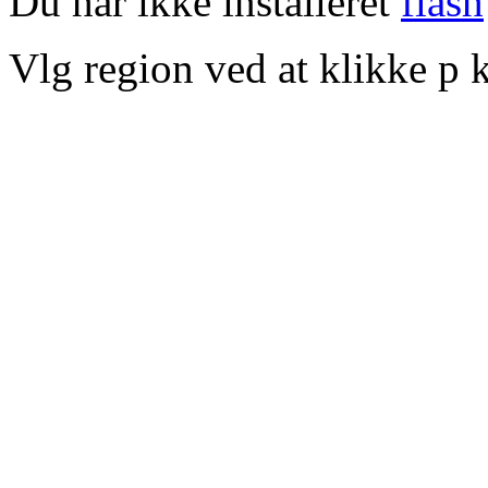
Du har ikke installeret
flash
Vlg region ved at klikke p k