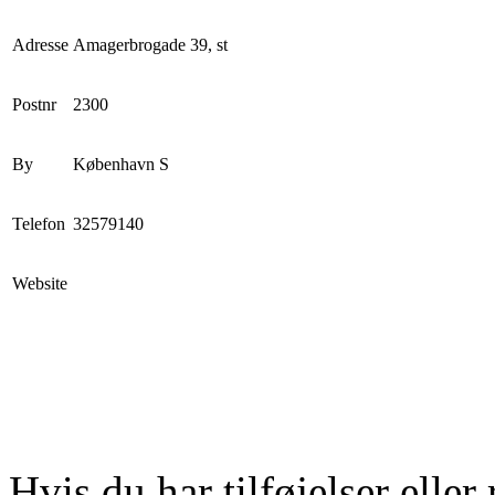
Adresse
Amagerbrogade 39, st
Postnr
2300
By
København S
Telefon
32579140
Website
Hvis du har tilføjelser eller 