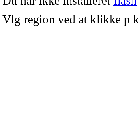
Du har ikke installeret
flash
Vlg region ved at klikke p k