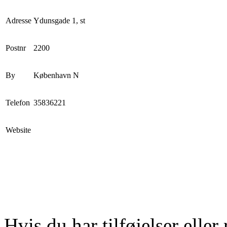
Adresse
Ydunsgade 1, st
Postnr
2200
By
København N
Telefon
35836221
Website
Hvis du har tilføjelser eller 