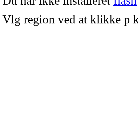
Du har ikke installeret
flash
Vlg region ved at klikke p k