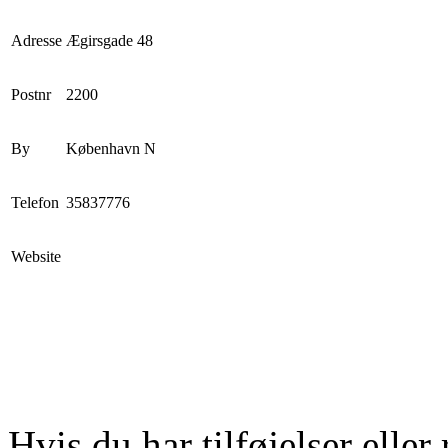
Adresse
Ægirsgade 48
Postnr
2200
By
København N
Telefon
35837776
Website
Hvis du har tilføjelser eller 