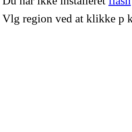
Du har ikke installeret
flash
Vlg region ved at klikke p k