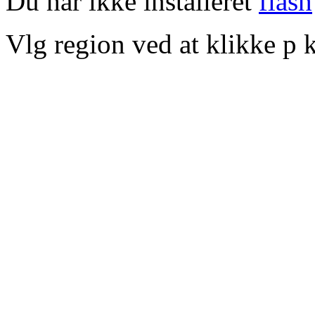
Du har ikke installeret
flash
Vlg region ved at klikke p k