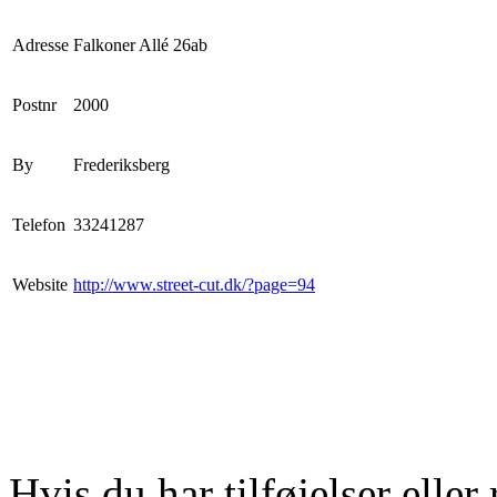
Adresse
Falkoner Allé 26ab
Postnr
2000
By
Frederiksberg
Telefon
33241287
Website
http://www.street-cut.dk/?page=94
Hvis du har tilføjelser eller 