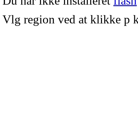
Du har ikke installeret
flash
Vlg region ved at klikke p k