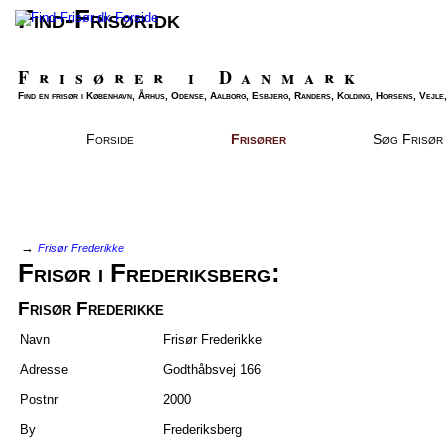
Find-Frisør.dk
Frisører i Danmark
Find en frisør i København, Århus, Odense, Aalborg, Esbjerg, Randers, Kolding, Horsens, Vejle, 
Forside
Frisører
Søg Frisør
→
Frisør Frederikke
Frisør i Frederiksberg:
Frisør Frederikke
Navn
Frisør Frederikke
Adresse
Godthåbsvej 166
Postnr
2000
By
Frederiksberg