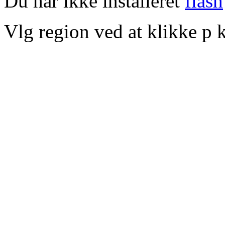
Du har ikke installeret
flash
Vlg region ved at klikke p k