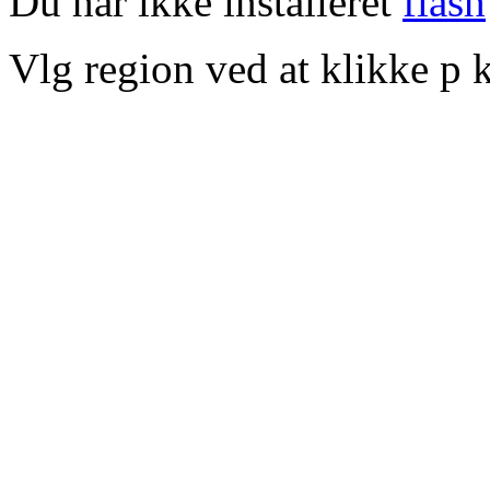
Du har ikke installeret
flash
Vlg region ved at klikke p k