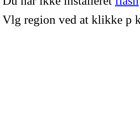
Du har ikke installeret
flash
Vlg region ved at klikke p k