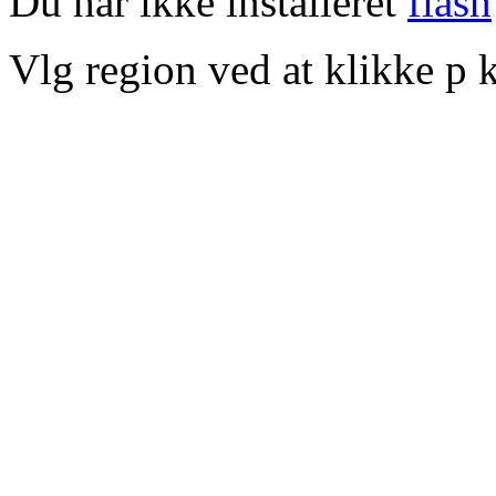
Du har ikke installeret
flash
Vlg region ved at klikke p k