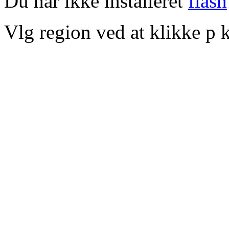
Du har ikke installeret
flash
Vlg region ved at klikke p k