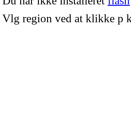
Du har ikke installeret
flash
Vlg region ved at klikke p k